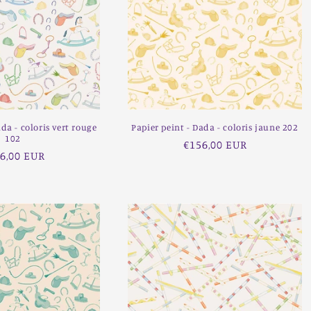
ada - coloris vert rouge
Papier peint - Dada - coloris jaune 202
102
Prix
€156,00 EUR
x
6,00 EUR
habituel
ituel