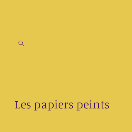
et
passer
au
contenu
C
Les papiers peints
o