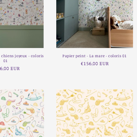
s chiens joyeux - coloris
Papier peint - La mare - coloris 01
01
Prix
€156,00 EUR
x
6,00 EUR
habituel
ituel