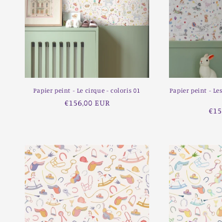
Papier peint - Le cirque - coloris 01
Papier peint - Le
Prix
€156,00 EUR
Pri
€15
habituel
hab