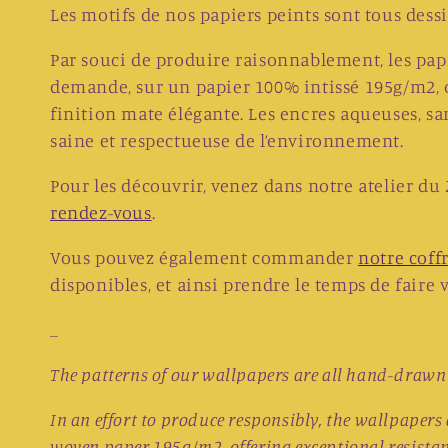
l
Les motifs de nos papiers peints sont tous dessi
l
Par souci de produire raisonnablement, les pap
demande, sur un papier 100% intissé 195g/m2, o
e
finition mate élégante. Les encres aqueuses, san
saine et respectueuse de l’environnement.
c
Pour les découvrir, venez dans notre atelier du
t
rendez-vous
.
i
Vous pouvez également commander
notre coff
disponibles, et ainsi prendre le temps de faire 
o
_
n
The patterns of our wallpapers are all hand-drawn 
:
In an effort to produce responsibly, the wallpaper
woven paper 195g/m2, offering exceptional resistan