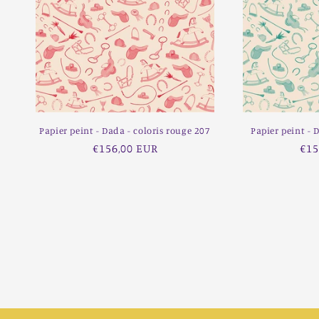
Papier peint - Dada - coloris rouge 207
Papier peint - 
Prix
€156,00 EUR
Pri
€15
habituel
hab