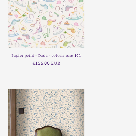
Papier peint - Dada - coloris rose 101
Prix
€156,00 EUR
habituel