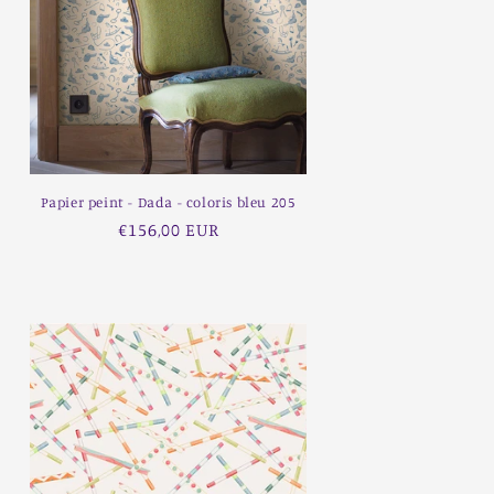
Papier peint - Dada - coloris bleu 205
Prix
€156,00 EUR
habituel