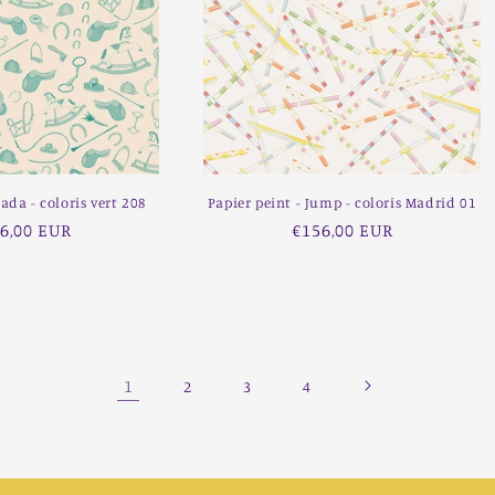
Dada - coloris vert 208
Papier peint - Jump - coloris Madrid 01
x
6,00 EUR
Prix
€156,00 EUR
ituel
habituel
1
2
3
4