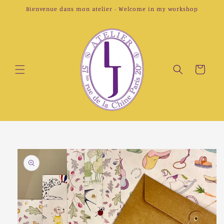
et
Bienvenue dans mon atelier - Welcome in my workshop
passer
au
contenu
Panier
Passer aux
informations
produits